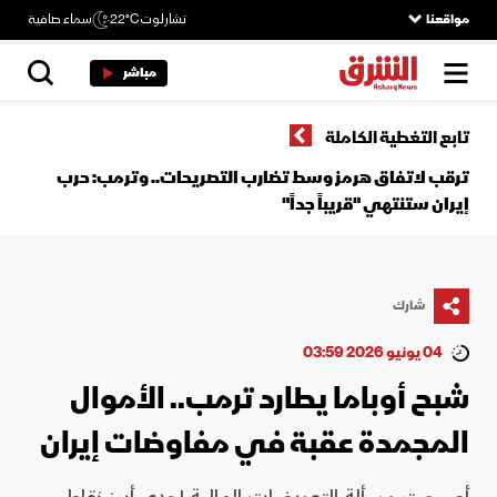
مواقعنا
تشارلوت
22°C
سماء صافية
مباشر
تابع التغطية الكاملة
ترقب لاتفاق هرمز وسط تضارب التصريحات.. وترمب: حرب
إيران ستنتهي "قريباً جداً"
شارك
04 يونيو 2026 03:59
شبح أوباما يطارد ترمب.. الأموال
المجمدة عقبة في مفاوضات إيران