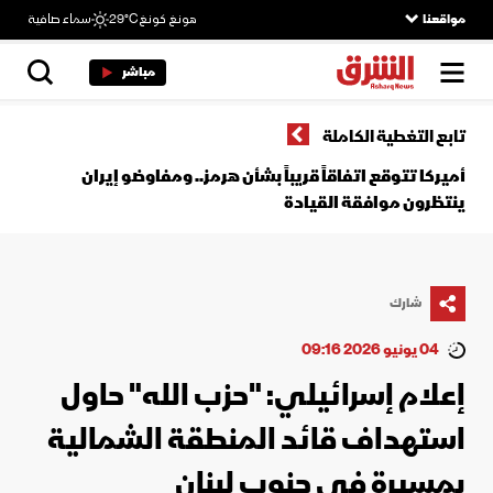
مواقعنا
هونغ كونغ
29°C
سماء صافية
مباشر
تابع التغطية الكاملة
أميركا تتوقع اتفاقاً قريباً بشأن هرمز.. ومفاوضو إيران
ينتظرون موافقة القيادة
شارك
04 يونيو 2026 09:16
إعلام إسرائيلي: "حزب الله" حاول
استهداف قائد المنطقة الشمالية
بمسيرة في جنوب لبنان