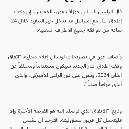
قال الرئيس اللبناني جوزاف عون، الخميس، إن وقف
إطلاق ​النار ⁠مع ​إسرائيل ​قد ‌يدخل ​حيز ⁠التنفيذ ​خلال ⁠24 ‌
ساعة ‌من ​موافقة ‌جميع ‌الأطراف ​المعنية.
وأضاف عون في تصريحات لوسائل إعلام محلية: "اتفاق
وقف إطلاق النار الجديد سيكون مستداماً ومختلفاً عن
اتفاق 2024، ونعول على دور الراعي الأميركي، والذي
أبدى موقفاً صلباً".
وتابع: "الاتفاق الذي توصلنا إليه هو الفرصة الأخيرة وإلا
فليتحمل كل فريق مسؤوليته. اقترحنا أن تشمل