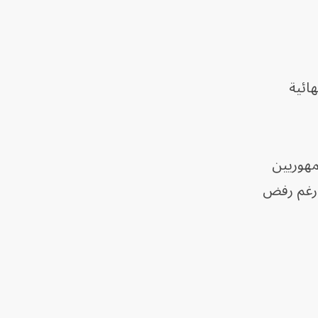
ائية
إلى إنهاء الحرب ضد إيران، بعدما انضم 4 نواب جمهوريين
 رغم رفض