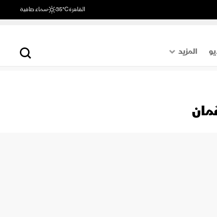
القاهرة
35°C
سماء صافية
يو
المزيد
حول العالم
الصفحة الأخيرة
ُمان
اقتصاد
رياضة