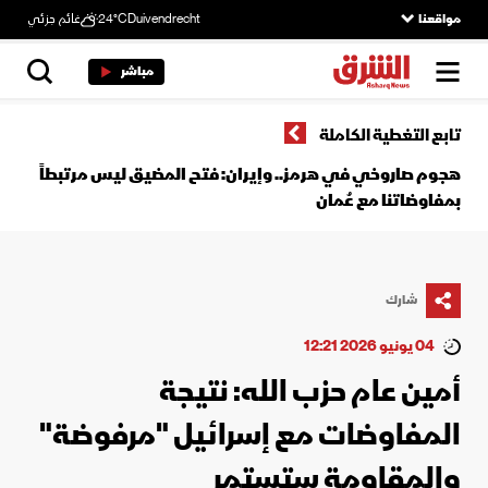
مواقعنا
Duivendrecht
24°C
غائم جزئي
مباشر
تابع التغطية الكاملة
هجوم صاروخي في هرمز.. وإيران: فتح المضيق ليس مرتبطاً
بمفاوضاتنا مع عُمان
شارك
04 يونيو 2026 12:21
أمين عام حزب الله: نتيجة
المفاوضات مع إسرائيل "مرفوضة"
والمقاومة ستستمر