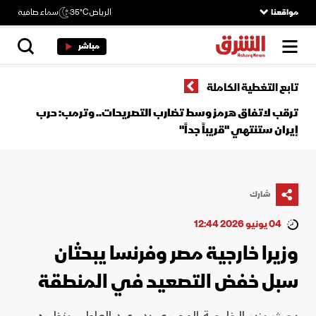
مواقعنا
الرياض
35°C
سماء صافية
مباشر
تابع التغطية الكاملة
ترقب لاتفاق هرمز وسط تضارب التصريحات.. وترمب: حرب
إيران ستنتهي "قريباً جداً"
شارك
04 يونيو 2026 12:44
وزيرا خارجية مصر وفرنسا يبحثان
سبل خفض التصعيد في المنطقة