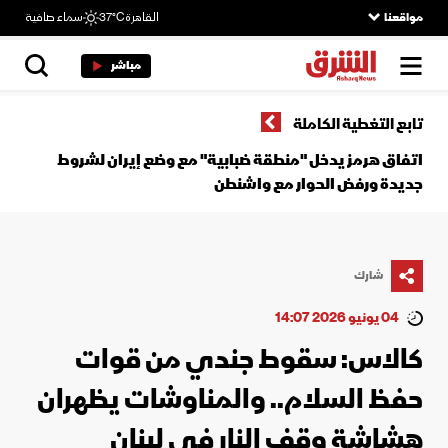
مواقعنا
القاهرة
37°C
سماء صافية
مباشر
تابع التغطية الكاملة
اتفاق هرمز يدخل "منطقة ضبابية" مع وضع إيران لشروط
جديدة ورفض الحوار مع واشنطن
شارك
04 يونيو 2026 14:07
كالاس: سقوط جندي من قوات
حفظ السلام.. والمناوشات يظهران
هشاشة وقف النار في لبنان