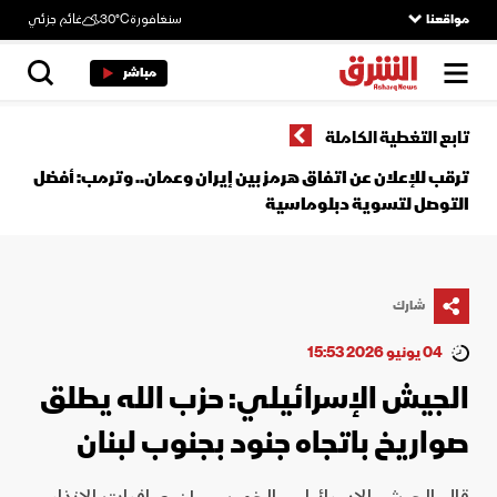
مواقعنا
سنغافورة
30°C
غائم جزئي
مباشر
تابع التغطية الكاملة
ترقب للإعلان عن اتفاق هرمز بين إيران وعمان.. وترمب: أفضل
التوصل لتسوية دبلوماسية
شارك
04 يونيو 2026 15:53
الجيش الإسرائيلي: حزب الله يطلق
صواريخ باتجاه جنود بجنوب لبنان