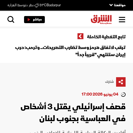
مواقعنا
Badarpur
31°C
مطر متوسط الغزارة
مباشر
تابع التغطية الكاملة
ترقب لاتفاق هرمز وسط تضارب التصريحات.. وترمب: حرب
إيران ستنتهي "قريباً جداً"
شارك
04 يونيو 2026 17:00
قصف إسرائيلي يقتل 3 أشخاص
في العباسية بجنوب لبنان