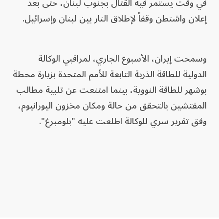
في وقت يستمر فيه القتال بجنوب لبنان، حتى بعد
إعلان واشنطن وقفاً لإطلاق النار بين لبنان وإسرائيل.
وسمحت إيران، الأسبوع الجاري، لمراقبي الوكالة
الدولية للطاقة الذرية التابعة للأمم المتحدة بزيارة محطة
بوشهر للطاقة النووية، بينما امتنعت عن تلبية مطالب
المفتشين بالتحقق من حالة ومكان مخزون اليورانيوم،
وفق تقرير سري للوكالة اطلعت عليه "بلومبرغ".