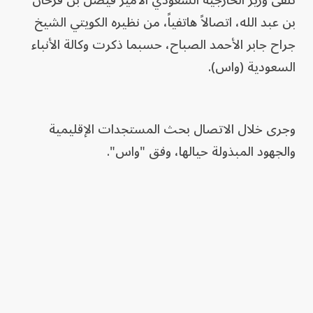
‏تلقى وزير الخارجية السعودي الأمير فيصل بن فرحان
بن عبد الله، اتصالاً هاتفياً، من نظيره الكويتي الشيخ
جراح جابر الأحمد الصباح، حسبما ذكرت وكالة الأنباء
السعودية (واس).
وجرى خلال الاتصال بحث المستجدات الإقليمية
والجهود المبذولة حيالها، وفق "واس".