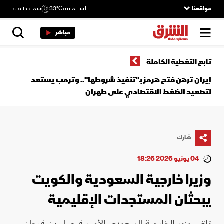
مواقعنا
السليمانية
33°C
سماء صافية
مباشر
تابع التغطية الكاملة
إيران ترهن فتح هرمز بـ"تنفيذ شروطها".. وترمب يستعد
لتصعيد الضغط الاقتصادي على طهران
شارك
04 يونيو 2026 18:26
وزيرا خارجية السعودية والكويت
يبحثان المستجدات الإقليمية