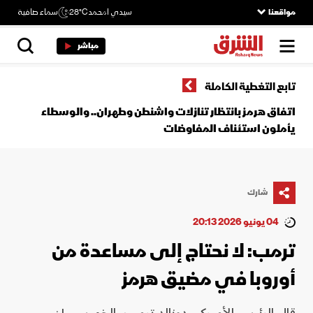
مواقعنا
سيدي امحمد
28°C
سماء صافية
مباشر
تابع التغطية الكاملة
اتفاق هرمز بانتظار تنازلات واشنطن وطهران.. والوسطاء
يأملون استئناف المفاوضات
شارك
04 يونيو 2026 20:13
ترمب: لا نحتاج إلى مساعدة من
أوروبا في مضيق هرمز