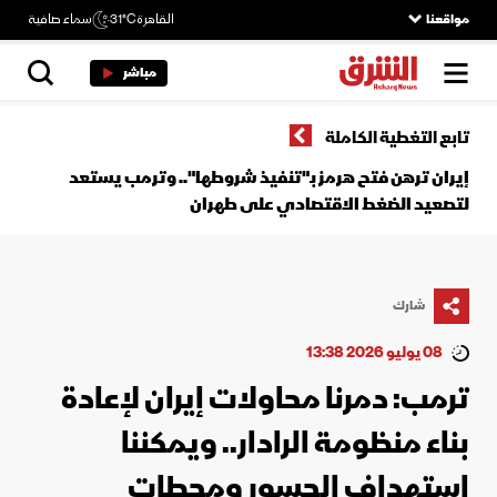
مواقعنا
القاهرة
31°C
سماء صافية
مباشر
تابع التغطية الكاملة
إيران ترهن فتح هرمز بـ"تنفيذ شروطها".. وترمب يستعد
لتصعيد الضغط الاقتصادي على طهران
شارك
08 يوليو 2026 13:38
ترمب: دمرنا محاولات إيران لإعادة
بناء منظومة الرادار.. ويمكننا
استهداف الجسور ومحطات