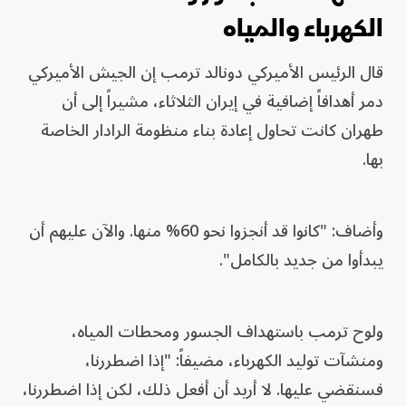
الكهرباء والمياه
قال الرئيس الأميركي دونالد ترمب إن الجيش الأميركي
دمر أهدافاً إضافية في إيران الثلاثاء، مشيراً إلى أن
طهران كانت تحاول إعادة بناء منظومة الرادار الخاصة
بها.
وأضاف: "كانوا قد أنجزوا نحو 60% منها. والآن عليهم أن
يبدأوا من جديد بالكامل".
ولوح ترمب باستهداف الجسور ومحطات المياه،
ومنشآت توليد الكهرباء، مضيفاً: "إذا اضطررنا،
فسنقضي عليها. لا أريد أن أفعل ذلك، لكن إذا اضطررنا،