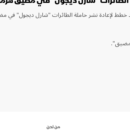
 الطائرات "شارل ديجول" في مضيق هرمز ح
وجد خطط لإعادة نشر حاملة الطائرات "شارل ديجول" في م
لمضيق".
من نحن