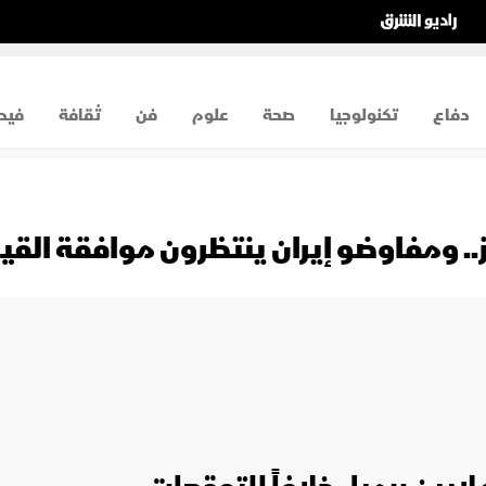
دفاع
تكنولوجيا
صحة
علوم
فن
ثقافة
فيد
مز.. ومفاوضو إيران ينتظرون موافقة القي