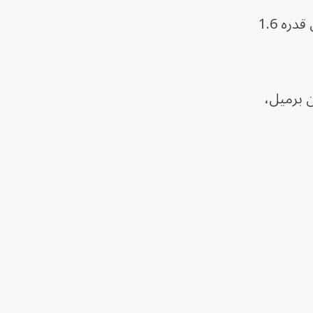
وتراجعت مخزونات البنزين الأميركية 1.9 مليون برميل إلى 212.1 مليون برميل، مقارنة بتوقعات بانخفاض قدره 1.6
تشمل الديزل وزيت التدفئة، 5 ملايين برميل إلى 103.6 مليون برميل،