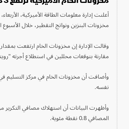
مخزونات الخام الأميركية ترتفع 3 ملايين برميل خلافاً للتوقعات
أعلنت إدارة معلومات الطاقة الأميركية، الأربعاء،
مخزونات البنزين ونواتج التقطير، خلال الأسبوع المنتهي
مقارنة بتوقعات محللين في استطلاع أجرته "رويترز" بانخفاض
نفسه.
المصافي 0.8 نقطة مئوية.