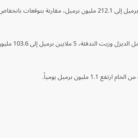
كما انخفضت مخزونات نواتج التقطير، التي 
1 مليون برميل يومياً.