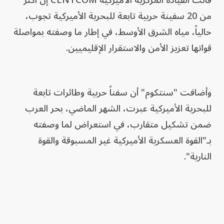
قالت القيادة المركزية الأميركية CENTCOM إن أكثر
من 20 سفينة حربية تابعة للبحرية الأميركية تجوب،
حالياً، مياه الشرق الأوسط، في إطار ما وصفته بمواصلة
قواتها تعزيز الأمن والاستقرار الإقليميين.
وأضافت "سنتكوم" أن سفناً حربية وطائرات تابعة
للبحرية الأميركية عبرت، الشهر الماضي، بحر العرب
ضمن تشكيل متقارب، في استعراض لما وصفته
بـ"القوة العسكرية الأميركية غير المسبوقة والقوة
النارية".