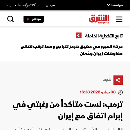
مواقعنا
سيدي امحمد
28°C
سماء صافية
مباشر
تابع التغطية الكاملة
حركة العبور في مضيق هرمز تتراجع وسط ترقب لنتائج
مفاوضات إيران وعُمان
شارك
08 يوليو 2026 16:38
ترمب: لست متأكداً من رغبتي في
إبرام اتفاق مع إيران