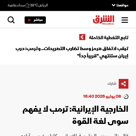
مواقعنا
الرياض
35°C
سماء صافية
مباشر
تابع التغطية الكاملة
ترقب لاتفاق هرمز وسط تضارب التصريحات.. وترمب: حرب
إيران ستنتهي "قريباً جداً"
شارك
08 يوليو 2026 16:40
الخارجية الإيرانية: ترمب لا يفهم
سوى لغة القوة