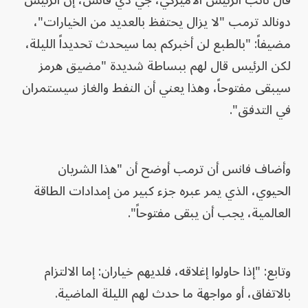
قال نائب الرئيس الأميركي، جي دي فانس، إن الرئيس
دونالد ترمب "لا يزال يحتفظ بالعديد من الخيارات"،
مضيفاً: "بالطبع لن أخبركم بما سيحدث تحديداً الليلة،
لكن الرئيس قال لهم ببساطة شديدة "مضيق هرمز
سيبقى مفتوحاً، وهذا يعني أن النفط والغاز سيستمران
في التدفق".
وأضاف فانس أن ترمب أوضح أن "هذا الشريان
الحيوي، الذي يمر عبره جزء كبير من إمدادات الطاقة
العالمية، يجب أن يبقى مفتوحاً".
وتابع: "إذا حاولوا إغلاقه، فلديهم خياران: إما الالتزام
بالاتفاق، أو مواجهة ما حدث لهم الليلة الماضية.