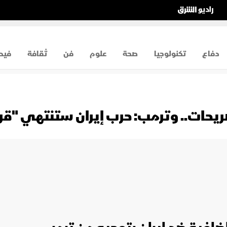
دفاع
تكنولوجيا
صحة
علوم
فن
ثقافة
فيد
حات.. وترمب: حرب إيران ستنتهي "قريبا