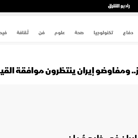
دفاع
تكنولوجيا
صحة
علوم
فن
ثقافة
فيد
مز.. ومفاوضو إيران ينتظرون موافقة القي