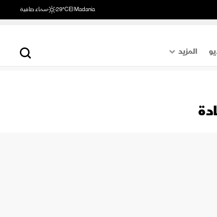
El Madania
29°C
سماء صافية
يو
المزيد
حول العالم
الصفحة الأخيرة
ادة
اقتصاد
رياضة