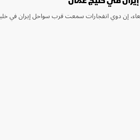
يران في خليج عُمان
ربعاء، إن دوي انفجارات سمعت قرب سواحل إيران في خليج