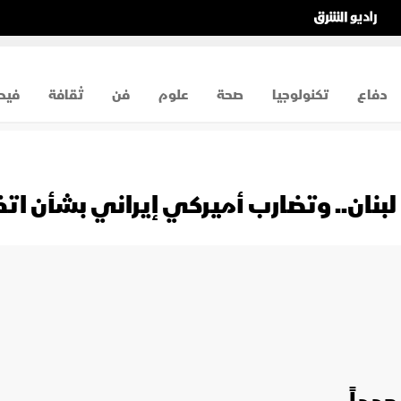
دفاع
تكنولوجيا
صحة
علوم
فن
ثقافة
فيد
بنان.. وتضارب أميركي إيراني بشأن اتف