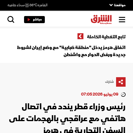
مواقعنا
القاهرة
36°C
سماء صافية
مباشر
تابع التغطية الكاملة
اتفاق هرمز يدخل "منطقة ضبابية" مع وضع إيران لشروط
جديدة ورفض الحوار مع واشنطن
شارك
09 يوليو 2026 07:05
رئيس وزراء قطر يندد في اتصال
هاتفي مع عراقجي بالهجمات على
السفن التجارية في هرمز