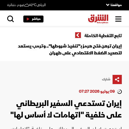
مواقعنا
الرياض
42°C
غيوم متناثرة
مباشر
تابع التغطية الكاملة
إيران ترهن فتح هرمز بـ"تنفيذ شروطها".. وترمب يستعد
لتصعيد الضغط الاقتصادي على طهران
شارك
09 يوليو 2026 07:27
إيران تستدعي السفير البريطاني
على خلفية "اتهامات لا أساس لها"