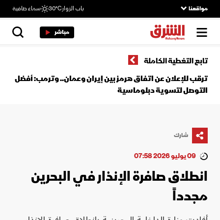
مواقعنا
باب الزوار
30°C
سماء صافية
مباشر
تابع التغطية الكاملة
ترقب للإعلان عن اتفاق هرمز بين إيران وعمان.. وترمب: أفضل
التوصل لتسوية دبلوماسية
شارك
09 يوليو 2026 07:58
انطلاق صافرة الإنذار في البحرين
مجدداً