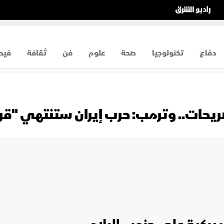
دفاع
تكنولوجيا
صحة
علوم
فن
ثقافة
فيد
حات.. وترمب: حرب إيران ستنتهي "قريبا