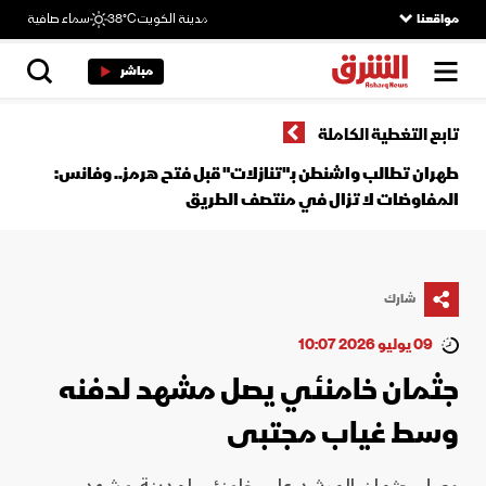
مواقعنا
مدينة الكويت
38°C
سماء صافية
مباشر
تابع التغطية الكاملة
طهران تطالب واشنطن بـ"تنازلات" قبل فتح هرمز.. وفانس:
المفاوضات لا تزال في منتصف الطريق
شارك
09 يوليو 2026 10:07
جثمان خامنئي يصل مشهد لدفنه
وسط غياب مجتبى