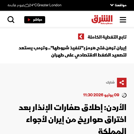
مواقعنا
Greater London
24°C
غيوم قاتمة
مباشر
تابع التغطية الكاملة
إيران ترهن فتح هرمز بـ"تنفيذ شروطها".. وترمب يستعد
لتصعيد الضغط الاقتصادي على طهران
شارك
09 يوليو 2026 11:30
الأردن: إطلاق صفارات الإنذار بعد
اختراق صواريخ من إيران لأجواء
المملكة