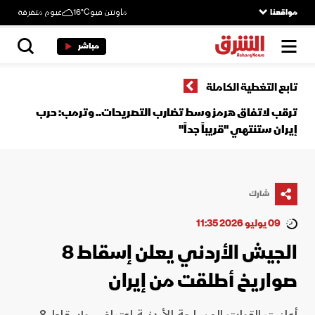
مواقعنا
ماونتن فيو
16°C
غيوم متفرقة
مباشر
تابع التغطية الكاملة
ترقب لاتفاق هرمز وسط تضارب التصريحات.. وترمب: حرب
إيران ستنتهي "قريباً جداً"
شارك
09 يوليو 2026 11:35
الجيش الأردني يعلن إسقاط 8
صواريخ أطلقت من إيران