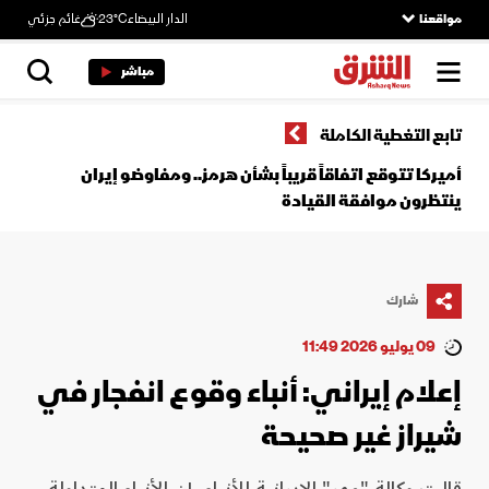
مواقعنا
الدار البيضاء
23°C
غائم جزئي
مباشر
تابع التغطية الكاملة
أميركا تتوقع اتفاقاً قريباً بشأن هرمز.. ومفاوضو إيران
ينتظرون موافقة القيادة
شارك
09 يوليو 2026 11:49
إعلام إيراني: أنباء وقوع انفجار في
شيراز غير صحيحة