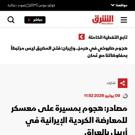
مواقعنا
كولومبوس
20°C
غيوم متناثرة
مباشر
تابع التغطية الكاملة
هجوم صاروخي في هرمز.. وإيران: فتح المضيق ليس مرتبطاً
بمفاوضاتنا مع عُمان
شارك
09 يوليو 2026 11:52
مصادر: هجوم بمسيرة على معسكر
للمعارضة الكردية الإيرانية في
أربيل بالعراق