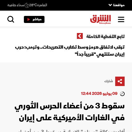
مواقعنا
القاهرة
28°C
سماء صافية
مباشر
تابع التغطية الكاملة
ترقب لاتفاق هرمز وسط تضارب التصريحات.. وترمب: حرب
إيران ستنتهي "قريباً جداً"
شارك
09 يوليو 2026 12:44
سقوط 3 من أعضاء الحرس الثوري
في الغارات الأميركية على إيران