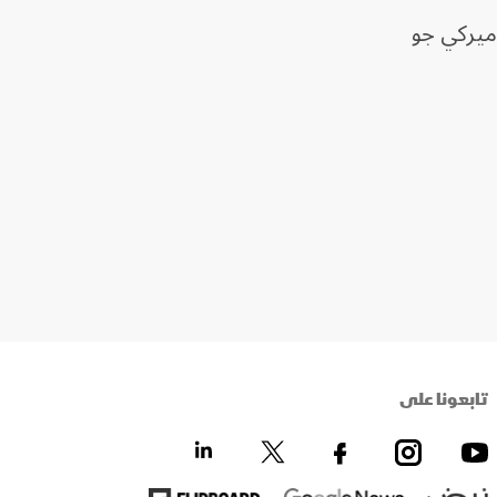
أميركي جو
تابعونا على