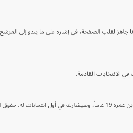
نا جاهز لقلب الصفحة، في إشارة على ما يبدو إلى المرشح
في الانتخابات القادمة.
وقال ستيلر: "تعلمون، لدي ابنة عمرها 22 عاماً وابن عمره 19 عاماً، وسيشارك في أول انتخابات له. ح