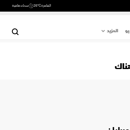
القاهرة
25°C
سماء صافية
يو
المزيد
حول العالم
الصفحة الأخيرة
هناك
اقتصاد
رياضة