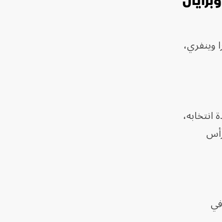
برايان
ا وينفري،
انتخابه،
رأس
في