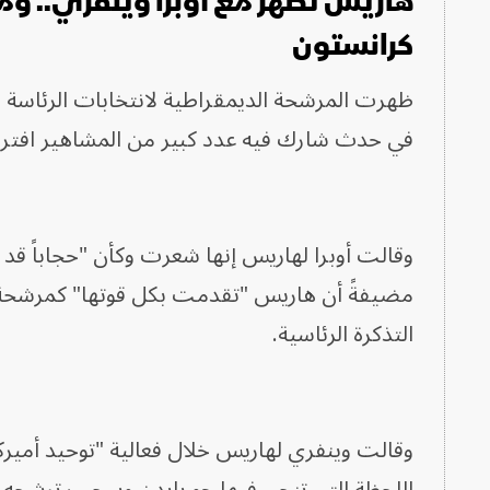
هاريس تظهر مع أوبرا وينفري.. وم
كرانستون
ظهرت المرشحة الديمقراطية لانتخابات الرئاسة الأ
في حدث شارك فيه عدد كبير من المشاهير افتراض
وقالت أوبرا لهاريس إنها شعرت وكأن "حجاباً قد
مضيفةً أن هاريس "تقدمت بكل قوتها" كمرشحة 
التذكرة الرئاسية.
وقالت وينفري لهاريس خلال فعالية "توحيد أميركا"
اللحظة التي تنحى فيها جو بايدن وسحب ترشحه، 