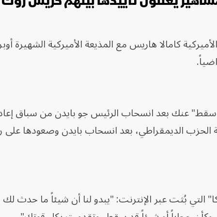
شاهير يعلنون تأييدها بينهم كريس روك و
ميركية كامالا هاريس مع المذيعة الأميركية الشهيرة أوبر
ياً.
 سقط" عنك بعد انسحاب الرئيس جو بايدن من سباق إعادة 
الحزب الديمقراطي، بعد انسحاب بايدن وصعودها على 
 التي بُثت عبر الإنترنت: "يبدو لنا أن شيئاً ما حدث لك 
وكأن حجاباً أو شيئاً قد سقط، وتقدمت بكل قوتك".