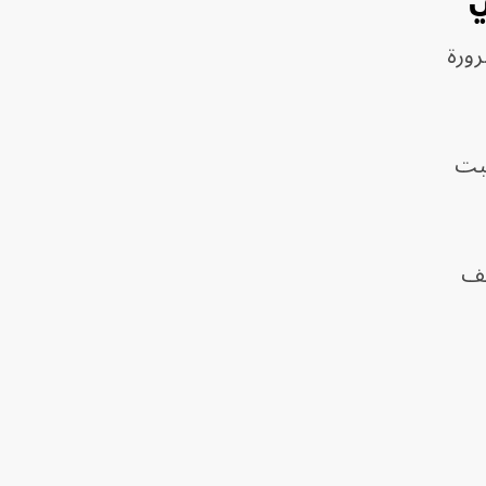
ي
رورة
حبت
 تطبيق قرار مجلس الأمن 1701، ووقف