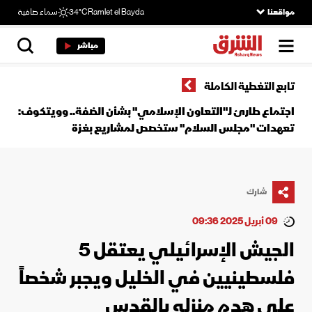
مواقعنا
Ramlet el Bayda
34°C
سماء صافية
مباشر
تابع التغطية الكاملة
اجتماع طارئ لـ"التعاون الإسلامي" بشأن الضفة.. وويتكوف:
تعهدات "مجلس السلام" ستخصص لمشاريع بغزة
شارك
09 أبريل 2025 09:36
الجيش الإسرائيلي يعتقل 5
فلسطينيين في الخليل ويجبر شخصاً
على هدم منزله بالقدس