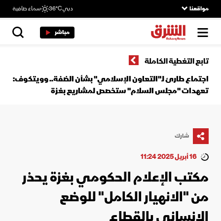
مواقعنا
دبي
36°C
سماء صافية
مباشر
تابع التغطية الكاملة
اجتماع طارئ لـ"التعاون الإسلامي" بشأن الضفة.. وويتكوف:
تعهدات "مجلس السلام" ستخصص لمشاريع بغزة
شارك
16 أبريل 2025 11:24
مكتب الإعلام الحكومي بغزة يحذر
من "الانهيار الكامل" للوضع
الإنساني بالقطاع