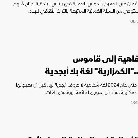
ُمان في المعرض الدولي للعمارة في بينالي البندقية بجناح مُلهم
ُستوحى من السبلة العُمانية المرتبطة بالتراث الثقافي للبلاد.
اهية إلى قاموس
الكمزارية" لغة بلا أبجدية
بقيت الكمزارية حتى عام 2024 لغة شفاهية لا حروف أبجدية لها، قبل أن يصبح لها
كتوبة، ستدخل بموجبها قائمة اليونسكو للغات.