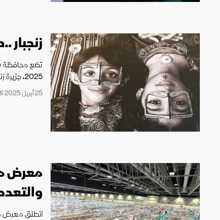
زنجبار .
تضع محافظة ش
2025، جزيرة زنجبار ضيف منصّتها الأدبية، التي كانت جزءاً مهماً من سلطنة عُمان.
25 أبريل 2025 07:46
معرض مس
والتعددي
انطلق معرض مسق