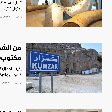
تشارك سلطنة ع
بعنوان "أثر"، م
16 مايو 2025 08:37
من الشف
مكتوب.."
قاموس وأحرف م
02 مايو 2025 13:19