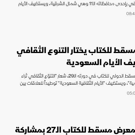
العالمية" ويحتفي بإحدى محافظاته الـ11 وهي شمال الشرقية، ويستضيف الأيام
دية.
قط للكتاب يختار التنوع الثقافي
 الأيام السعودية
يرفع معرض مسقط الدولي للكتاب في دورته الـ29، شعار "التنوّع الثقافي ثراء
مية"، ويستضيف "الأيام الثقافية السعودية" توطيداً للعلاقات بين
انطلاق معرض مسقط للكتاب الـ27 بمشاركة