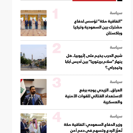
1
سياسة
"اتفاقية مكة" تؤسس لدفاع
مشترك بين السعودية وتركيا
وباكستان
2
سياسة
شبح الحرب يخيم على إثيوبيا.. هل
ينهار "سلام بريتوريا" بين أديس أبابا
وتيجراي؟
3
سياسة
العراق.. الزيدي يوجه برفع
الاستعداد القتالي للقوات الأمنية
والعسكرية
4
سياسة
وزير الدفاع السعودي: اتفاقية مكة
تُعزّز الردع وتسهم في دعم أمن