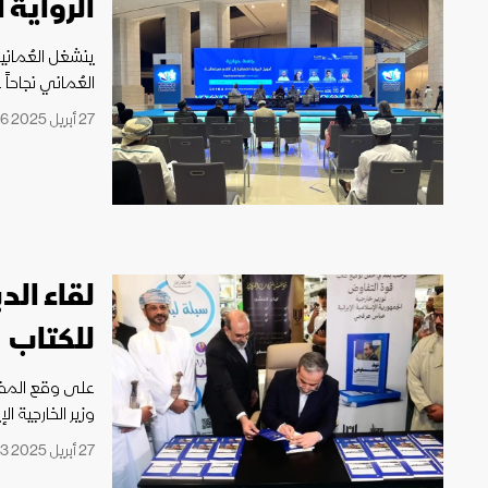
الرواية 
ينشغل العُمانيو
العُماني نجاحاً
27 أبريل 2025 05:16
لقاء ال
للكتاب
وزير الخارجية 
27 أبريل 2025 03:33