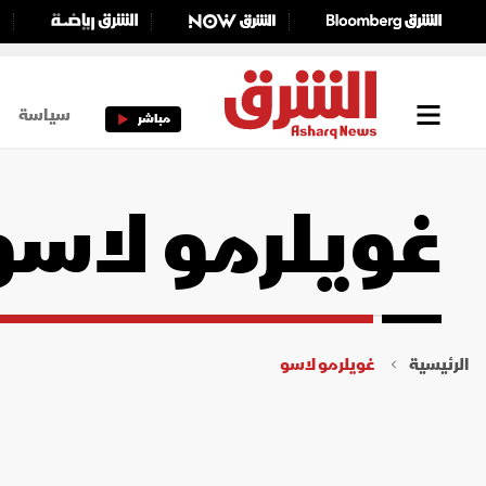
سياسة
مباشر
غويلرمو لاسو
الرئيسية
غويلرمو لاسو