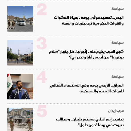
2
سياسة
اليمن.. تصعيد حوثي يودي بحياة العشرات
والقوات الحكومية ترد بضربات واسعة
3
سياسة
شبح الحرب يخيم على إثيوبيا.. هل ينهار "سلام
بريتوريا" بين أديس أبابا وتيجراي؟
4
سياسة
العراق.. الزيدي يوجه برفع الاستعداد القتالي
للقوات الأمنية والعسكرية
5
حرب إيران
تصعيد إسرائيلي مستمر بلبنان.. ومطالب
بيروت في روما "دون حلول"