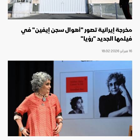
مخرجة إيرانية تصور "أهوال سجن إيفين" في
فيلمها الجديد "رؤيا"
16 فبراير 2026 18:32