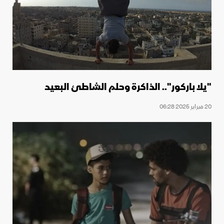
"يلا باركور".. الذاكرة وحلم الشاطئ البعيد
20 فبراير 2025 06:28