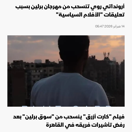
أرونداتي روي تنسحب من مهرجان برلين بسبب
تعليقات "الأفلام السياسية"
14 فبراير 2026 05:47
فيلم "كارت أزرق" ينسحب من "سوق برلين" بعد
رفض تأشيرات فريقه في القاهرة