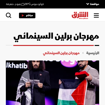
مواقعنا
كولومبوس
26°C
غيوم متفرقة
مباشر
مهرجان برلين السينمائي
الرئيسية
مهرجان برلين السينمائي