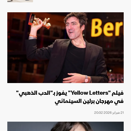
فيلم "Yellow Letters" يفوز بـ"الدب الذهبي"
في مهرجان برلين السينمائي
21 فبراير 2026 20:32