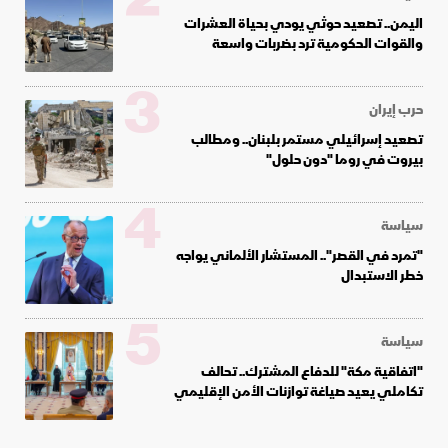
اليمن.. تصعيد حوثي يودي بحياة العشرات
والقوات الحكومية ترد بضربات واسعة
3
حرب إيران
تصعيد إسرائيلي مستمر بلبنان.. ومطالب
بيروت في روما "دون حلول"
4
سياسة
"تمرد في القصر".. المستشار الألماني يواجه
خطر الاستبدال
5
سياسة
"اتفاقية مكة" للدفاع المشترك.. تحالف
تكاملي يعيد صياغة توازنات الأمن الإقليمي