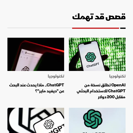
قصص قد تهمك
تكنولوجيا
تكنولوجيا
OpenAI تطلق نسخة من
ChatGPT.. ماذا يحدث عند البحث
ChatGPT للاستخدام البحثي
عن "ديفيد ماير"؟
مقابل 200 دولار