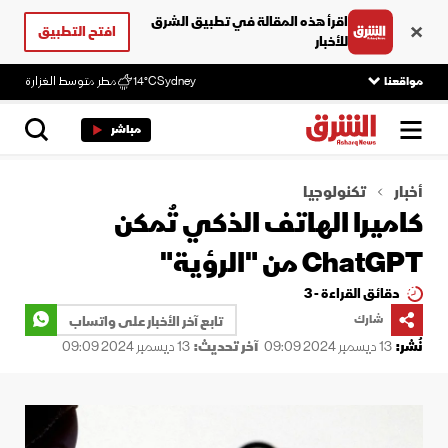
اقرأ هذه المقالة في تطبيق الشرق
افتح التطبيق
للأخبار
مواقعنا
Sydney
14°C
مطر متوسط الغزارة
مباشر
أخبار
تكنولوجيا
كاميرا الهاتف الذكي تُمكن
ChatGPT من "الرؤية"
دقائق القراءة - 3
شارك
تابع آخر الأخبار على واتساب
نُشر:
13 ديسمبر 2024 09:09
آخر تحديث:
13 ديسمبر 2024 09:09