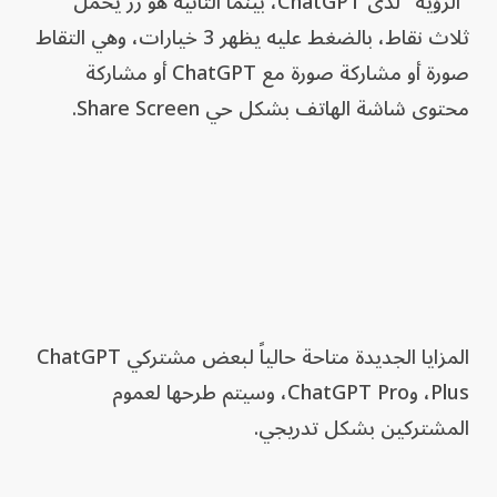
"الرؤية" لدى ChatGPT، بينما الثانية هو زر يحمل
ثلاث نقاط، بالضغط عليه يظهر 3 خيارات، وهي التقاط
صورة أو مشاركة صورة مع ChatGPT أو مشاركة
محتوى شاشة الهاتف بشكل حي Share Screen.
المزايا الجديدة متاحة حالياً لبعض مشتركي ChatGPT
Plus، وChatGPT Pro، وسيتم طرحها لعموم
المشتركين بشكل تدريجي.