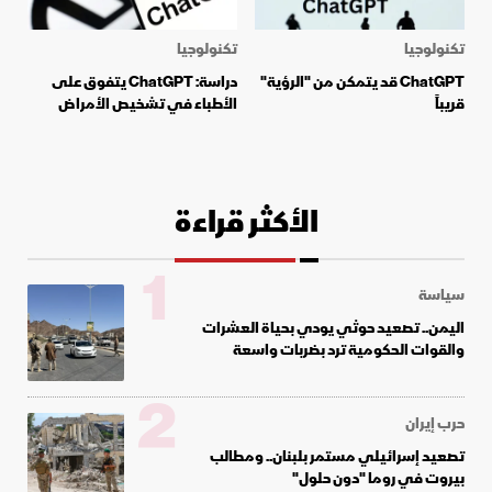
تكنولوجيا
تكنولوجيا
ChatGPT قد يتمكن من "الرؤية"
دراسة: ChatGPT يتفوق على
قريباً
الأطباء في تشخيص الأمراض
الأكثر قراءة
1
سياسة
اليمن.. تصعيد حوثي يودي بحياة العشرات
والقوات الحكومية ترد بضربات واسعة
2
حرب إيران
تصعيد إسرائيلي مستمر بلبنان.. ومطالب
بيروت في روما "دون حلول"