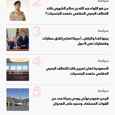
2
سياسة
من هو اللواء عبد الله بن سالم الشهري قائد
التحالف البحري الدفاعي متعدد الجنسيات؟
3
سياسة
بينها كندا واليابان.. أميركا تعتزم إغلاق سفارات
وقنصليات في 5 دول
4
سياسة
السعودية تعلن تعيين قائد للتحالف البحري
الدفاعي متعدد الجنسيات
5
سياسة
اليمن: هجوم حوثي يودي بحياة عدد من
القوات المسلحة.. وسنرد على العدوان