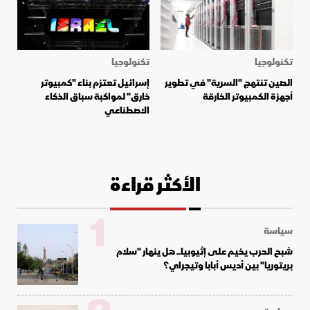
تكنولوجيا
تكنولوجيا
الصين تنتهج "السرية" في تطوير
إسرائيل تعتزم بناء "كمبيوتر
أجهزة الكمبيوتر الخارقة
خارق" لمواكبة سباق الذكاء
الاصطناعي
الأكثر قراءة
1
سياسة
شبح الحرب يخيم على إثيوبيا.. هل ينهار "سلام
بريتوريا" بين أديس أبابا وتيجراي؟