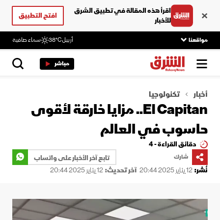
اقرأ هذه المقالة في تطبيق الشرق
افتح التطبيق
للأخبار
مواقعنا
أربيل
38°C
سماء صافية
مباشر
أخبار
تكنولوجيا
El Capitan.. مزايا خارقة لأقوى
حاسوب في العالم
دقائق القراءة - 4
شارك
تابع آخر الأخبار على واتساب
نُشر:
12 يناير 2025 20:44
آخر تحديث:
12 يناير 2025 20:44