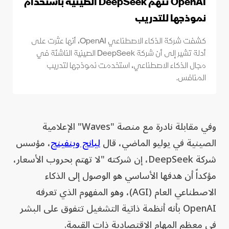
OpenAI تتهم DeepSeek الصينية باستخدام
نموذجها للتدريب
كشفت شركة الذكاء الاصطناعي OpenAI، أنها عثرت على
أدلة تشير إلى أن شركة DeepSeek الصينية الناشئة في
مجال الذكاء الاصطناعي، استخدمت نموذجها لتدريب
المنافس.
وفي مقابلة نادرة مع منصة "Waves" الإعلامية
الصينية في يوليو الماضي، قال
ليانج وينفينج
، مؤسس
شركة DeepSeek، إن شركته "لا تهتم بحروب الأسعار،
مؤكداً أن هدفها الأساسي هو الوصول إلى الذكاء
الاصطناعي العام (AGI)، وهو المفهوم الذي تعرفه
OpenAI بأنه أنظمة ذاتية التشغيل تتفوق على البشر
في معظم المهام الاقتصادية ذات القيمة.