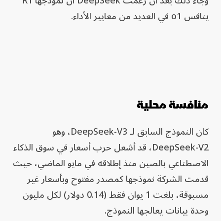
وجاء ذلك بعد أن زعمت DeepSeek أن نموذجها R1
ينافس o1 في العديد من معايير الأداء.
منافسة محلية
كان النموذج السابق لـ DeepSeek-V3، وهو
DeepSeek-V2، قد أشعل حرب أسعار في سوق الذكاء
الاصطناعي بالصين منذ إطلاقه في مايو الماضي، حيث
قدمت الشركة نموذجها كمصدر مفتوح وبأسعار غير
مسبوقة، بلغت 1 يوان فقط (0.14 دولار) لكل مليون
وحدة بيانات يعالجها النموذج.