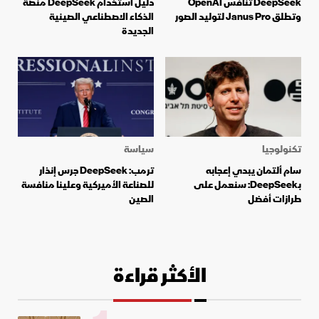
DeepSeek تنافس OpenAI
دليل استخدام DeepSeek منصة
وتطلق Janus Pro لتوليد الصور
الذكاء الاصطناعي الصينية
الجديدة
تكنولوجيا
سياسة
سام ألتمان يبدي إعجابه
ترمب: DeepSeek جرس إنذار
بـDeepSeek: سنعمل على
للصناعة الأميركية وعلينا منافسة
طرازات أفضل
الصين
الأكثر قراءة