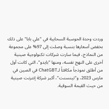
وردت وحدة الحوسبة السحابية في "علي بابا" على ذلك
بخفض أسعارها بنسبة وصلت إلى 97% على مجموعة
من النماذج، فيما سارت شركات تكنولوجية صينية
أخرى على النهج نفسه، ومنها "بايدو"، التي كانت أول
من أطلق نموذجاً مكافئاً لـChatGBT في الصين في
مارس 2023، و"تينسنت"، أكبر شركة إنترنت صينية
من حيث القيمة السوقية.