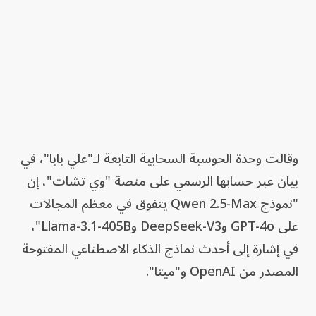
وقالت وحدة الحوسبة السحابية التابعة لـ"علي بابا"، في
بيان عبر حسابها الرسمي على منصة "وي تشات"، إن
"نموذج Qwen 2.5-Max يتفوق في معظم المجالات
على GPT-4o وDeepSeek-V3 وLlama-3.1-405B"،
في إشارة إلى أحدث نماذج الذكاء الاصطناعي المفتوحة
المصدر من OpenAI و"ميتا".