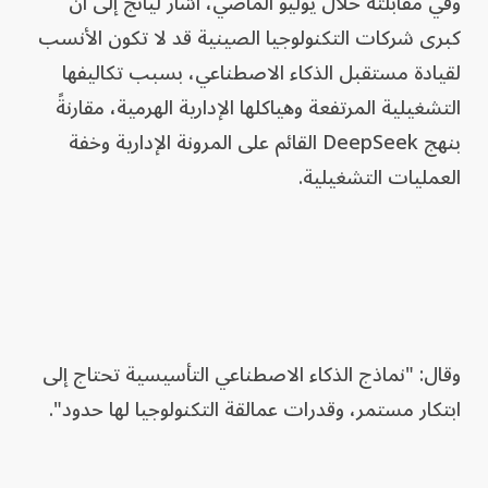
وفي مقابلته خلال يوليو الماضي، أشار ليانج إلى أن
كبرى شركات التكنولوجيا الصينية قد لا تكون الأنسب
لقيادة مستقبل الذكاء الاصطناعي، بسبب تكاليفها
التشغيلية المرتفعة وهياكلها الإدارية الهرمية، مقارنةً
بنهج DeepSeek القائم على المرونة الإدارية وخفة
العمليات التشغيلية.
وقال: "نماذج الذكاء الاصطناعي التأسيسية تحتاج إلى
ابتكار مستمر، وقدرات عمالقة التكنولوجيا لها حدود".