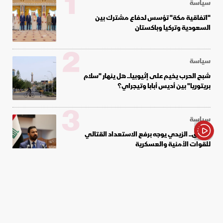
1
سياسة
"اتفاقية مكة" تؤسس لدفاع مشترك بين
السعودية وتركيا وباكستان
2
سياسة
شبح الحرب يخيم على إثيوبيا.. هل ينهار "سلام
بريتوريا" بين أديس أبابا وتيجراي؟
3
سياسة
العراق.. الزيدي يوجه برفع الاستعداد القتالي
للقوات الأمنية والعسكرية
الأخبار باختصار
4
سياسة
وزير الدفاع السعودي: اتفاقية مكة تُعزّز الردع
وتسهم في دعم أمن المنطقة