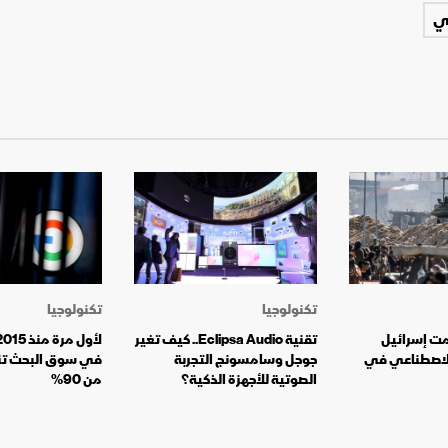
عي
تكنولوجيا
تكنولوجيا
مت إسرائيل
تقنية Eclipsa Audio.. كيف تغير
 الاصطناعي في
جوجل وسامسونج التجربة
في سوق البحث تن
الصوتية للأجهزة الذكية؟
من 90%