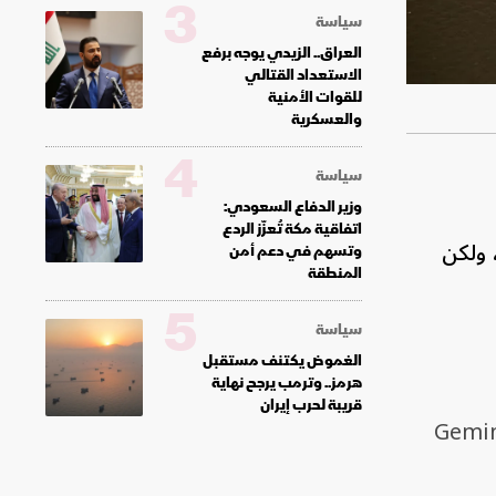
3
سياسة
العراق.. الزيدي يوجه برفع
الاستعداد القتالي
للقوات الأمنية
والعسكرية
4
سياسة
وزير الدفاع السعودي:
اتفاقية مكة تُعزّز الردع
 نموذجها الجديد للذكاء الاصطناعي "جيميناي 2.0 برو" (Gemini 2.0 Pro)، ولكن
وتسهم في دعم أمن
المنطقة
5
سياسة
الغموض يكتنف مستقبل
هرمز.. وترمب يرجح نهاية
قريبة لحرب إيران
لنموذج الجديد من المقرر أن يتاح للمشتركين ضمن باقة خدماتها المدفوعة Gemini