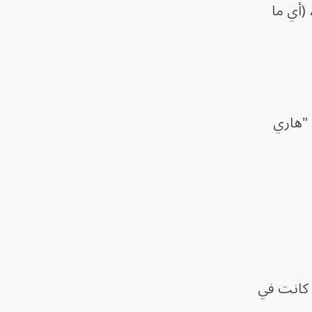
د، إذ تصل إلى 2 مليون توكن، (أي ما
 "هاري
 كانت في