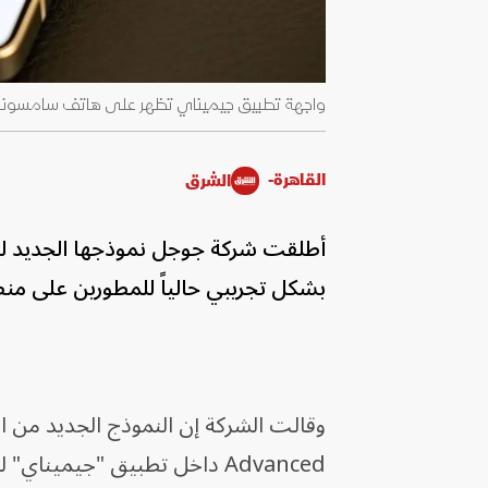
واجهة تطبيق جيميناي تظهر على هاتف سامسونج جلاكسي S25 ألترا. 16 يناير 
القاهرة-
الشرق
بشكل تجريبي حالياً للمطورين على منصاتها Vertex AI وI Studio
Advanced داخل تطبيق "جيميناي" للهواتف الذكية والحواسيب الشخصية.