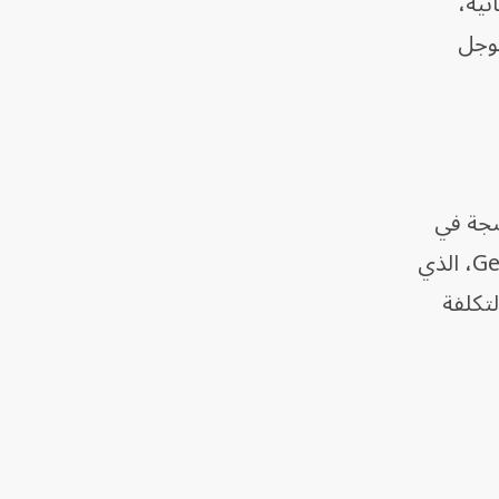
لمجانية،
 منصات جوجل
ضجة في
سوق الذكاء الاصطناعي العالمي خلال الأسابيع الماضية، من خلال نموذج Gemini 2.0 Flash Lite، الذي
 السرعة والتكلفة