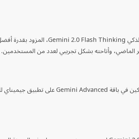
كما أعلنت الشركة عن إتاحة نموذجها الذكي Gemini 2.0 Flash Thinking، ا
 الماضي، وأتاحته بشكل تجريبي لعدد من المستخدمين.
وسيتاح النموذج للمستخدمين المشتركين في باقة Gemini Advanced على ت