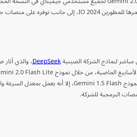
كما تتيح جوجل حالياً نموذجها Gemini 2.0 Flash لجميع مستخدمي جيميناي في النسخة ا
وذلك بعد قرابة عام من إطلاقه في مؤتمرها للمطورين IO 2024، إلى جانب توفره على
باشر لنماذج الشركة الصينية
DeepSeek
، والذي أثار 
قالت الشركة إنه يقدم أداء أفضل من نموذج Gemini 1.5 Flash، إلا أنه يعمل بمعدل
نصات البرمجية للشركة.