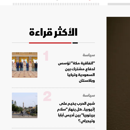
الأكثر قراءة
1
سياسة
"اتفاقية مكة" تؤسس
لدفاع مشترك بين
السعودية وتركيا
وباكستان
2
سياسة
شبح الحرب يخيم على
إثيوبيا.. هل ينهار "سلام
بريتوريا" بين أديس أبابا
وتيجراي؟