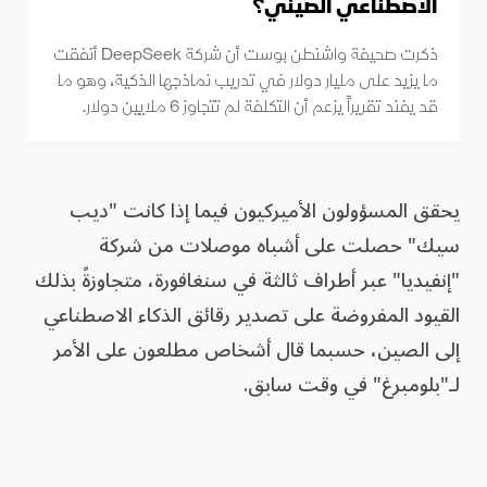
الاصطناعي الصيني؟
ذكرت صحيفة واشنطن بوست أن شركة DeepSeek أنفقت
ما يزيد على مليار دولار في تدريب نماذجها الذكية، وهو ما
قد يفند تقريراً يزعم أن التكلفة لم تتجاوز 6 ملايين دولار.
يحقق المسؤولون الأميركيون فيما إذا كانت "ديب
سيك" حصلت على أشباه موصلات من شركة
"إنفيديا" عبر أطراف ثالثة في سنغافورة، متجاوزةً بذلك
القيود المفروضة على تصدير رقائق الذكاء الاصطناعي
إلى الصين، حسبما قال أشخاص مطلعون على الأمر
لـ"بلومبرغ" في وقت سابق.