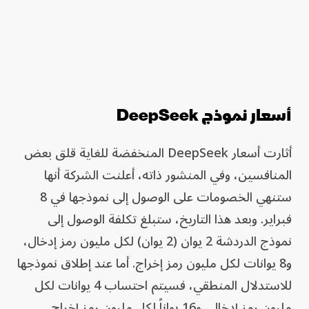
أسعار نموذج DeepSeek
أثارت أسعار DeepSeek المنخفضة للغاية قلق بعض
المنافسين، وفي المنشور ذاته، أعلنت الشركة أنها
ستنهي الخصومات على الوصول إلى نموذجها في 8
فبراير. وبعد هذا التاريخ، ستبلغ تكلفة الوصول إلى
نموذج الدردشة 2 يوان (2 يوان) لكل مليون رمز إدخال،
و8 يوانات لكل مليون رمز إخراج. أما عند إطلاق نموذجها
للاستدلال المنطقي، فسيتم احتساب 4 يوانات لكل
مليون رمز إدخال، و16 يواناً لكل مليون رمز إخراج.