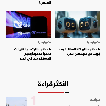
الصيني؟
تكنولوجيا
تكنولوجيا
DeepSeek وChatGPT.. كيف
DeepSeek يتصدر التنزيلات
يُجيب كل منهما عن الآخر؟
عالمياً مدفوعاً بإقبال
المستخدمين في الهند
الأكثر قراءة
1
سياسة