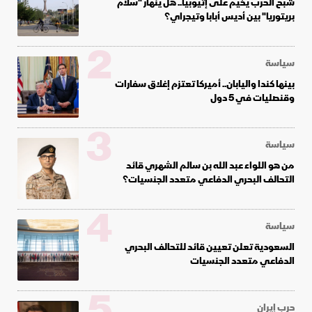
شبح الحرب يخيم على إثيوبيا.. هل ينهار "سلام
بريتوريا" بين أديس أبابا وتيجراي؟
2
سياسة
بينها كندا واليابان.. أميركا تعتزم إغلاق سفارات
وقنصليات في 5 دول
3
سياسة
من هو اللواء عبد الله بن سالم الشهري قائد
التحالف البحري الدفاعي متعدد الجنسيات؟
4
سياسة
السعودية تعلن تعيين قائد للتحالف البحري
الدفاعي متعدد الجنسيات
5
حرب إيران