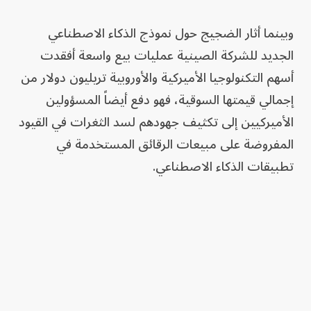
وبينما أثار الضجيج حول نموذج الذكاء الاصطناعي
الجديد للشركة الصينية عمليات بيع واسعة أفقدت
أسهم التكنولوجيا الأميركية والأوروبية تريليون دولار من
إجمالي قيمتها السوقية، فهو دفع أيضاً المسؤولين
الأميركيين إلى تكثيف جهودهم لسد الثغرات في القيود
المفروضة على مبيعات الرقائق المستخدمة في
تطبيقات الذكاء الاصطناعي.