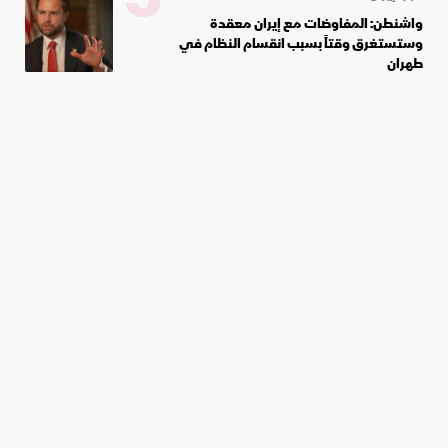
واشنطن: المفاوضات مع إيران معقدة
وستستغرق وقتاً بسبب انقسام النظام في
طهران