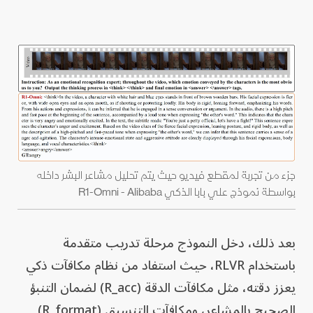
جزء من تجربة لمقطع فيديو حيث يتم تحليل مشاعر البشر داخله
بواسطة نموذج علي بابا الذكي R1-Omni - Alibaba
بعد ذلك، دخل النموذج مرحلة تدريب متقدمة
باستخدام RLVR، حيث استفاد من نظام مكافآت ذكي
يعزز دقته، مثل مكافآت الدقة (R_acc) لضمان التنبؤ
الصحيح بالمشاعر، ومكافآت التنسيق (R_format)