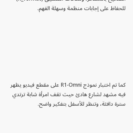
للحفاظ على إجابات منظمة وسهلة الفهم.
كما تم اختبار نموذج R1-Omni على مقطع فيديو يظهر
فيه مشهد لشارع هادئ حيث تقف امرأة شابة ترتدي
سترة دافئة، وتنظر للأسفل بتفكير واضح.