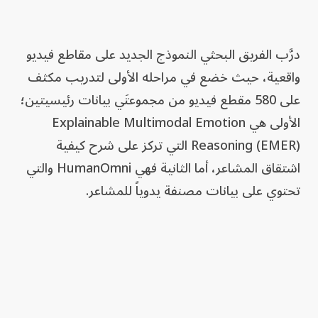
درَّب الفريق البحثي النموذج الجديد على مقاطع فيديو
واقعية، حيث خضع في مراحله الأولى لتدريب مكثف
على 580 مقطع فيديو من مجموعتَي بيانات رئيسيتين؛
الأولى هي Explainable Multimodal Emotion
Reasoning (EMER) التي تركز على شرح كيفية
اشتقاق المشاعر، أما الثانية فهي HumanOmni والتي
تحتوي على بيانات مصنفة يدوياً للمشاعر.