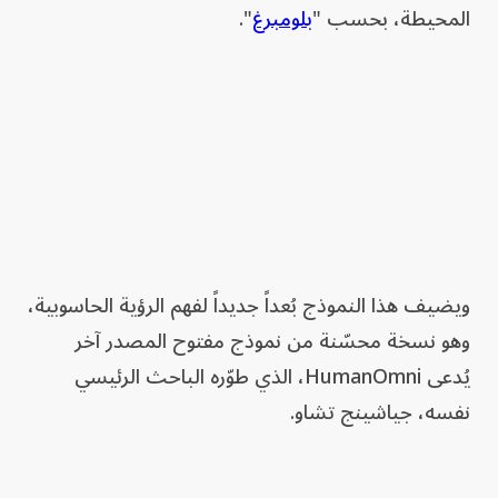
المحيطة، بحسب "
بلومبرغ
".
ويضيف هذا النموذج بُعداً جديداً لفهم الرؤية الحاسوبية،
وهو نسخة محسّنة من نموذج مفتوح المصدر آخر
يُدعى HumanOmni، الذي طوّره الباحث الرئيسي
نفسه، جياشينج تشاو.