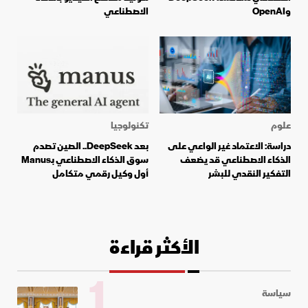
وOpenAI
الاصطناعي
علوم
تكنولوجيا
دراسة: الاعتماد غير الواعي على
بعد DeepSeek.. الصين تصدم
الذكاء الاصطناعي قد يضعف
سوق الذكاء الاصطناعي بـManus
التفكير النقدي للبشر
أول وكيل رقمي متكامل
الأكثر قراءة
1
سياسة