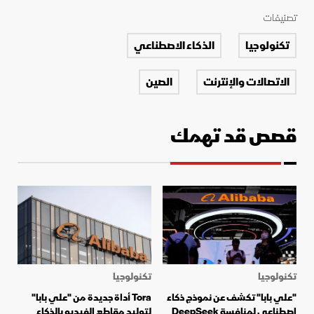
تصنيفات
تكنولوجيا
الذكاء الاصطناعي
الاتصالات والإنترنت
الصين
قصص قد تهمك
تكنولوجيا
تكنولوجيا
"علي بابا" تكشف عن نموذج ذكاء
Tora أداة جديدة من "علي بابا"
اصطناعي لمنافسة DeepSeek
لتوليد مقاطع الفيديو بالذكاء