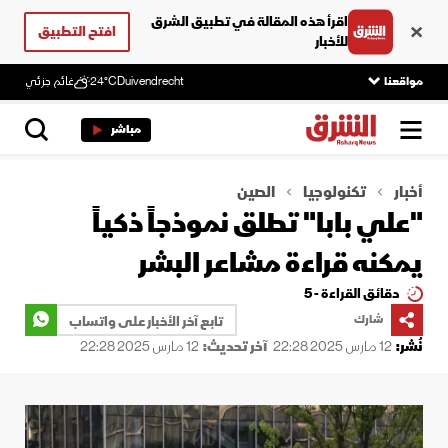
اقرأ هذه المقالة في تطبيق الشرق
افتح التطبيق
للأخبار
مواقعنا
Duivendrecht
24°C
غائم جزئي
مباشر
أخبار
تكنولوجيا
الصين
"علي بابا" تطلق نموذجاً ذكياً
يمكنه قراءة مشاعر البشر
دقائق القراءة - 5
شارك
تابع آخر الأخبار على واتساب
نُشر:
12 مارس 2025 22:28
آخر تحديث:
12 مارس 2025 22:28