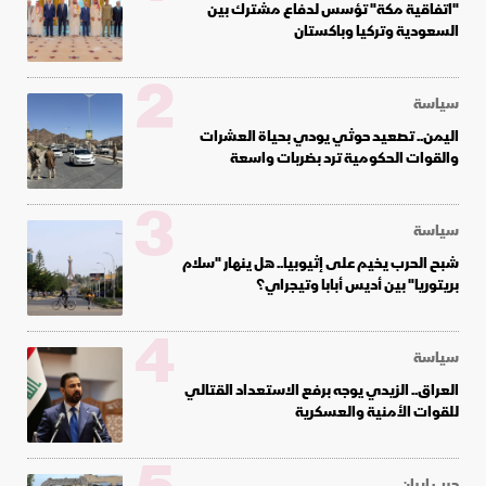
"اتفاقية مكة" تؤسس لدفاع مشترك بين
السعودية وتركيا وباكستان
2
سياسة
اليمن.. تصعيد حوثي يودي بحياة العشرات
والقوات الحكومية ترد بضربات واسعة
3
سياسة
شبح الحرب يخيم على إثيوبيا.. هل ينهار "سلام
بريتوريا" بين أديس أبابا وتيجراي؟
4
سياسة
العراق.. الزيدي يوجه برفع الاستعداد القتالي
للقوات الأمنية والعسكرية
حرب إيران