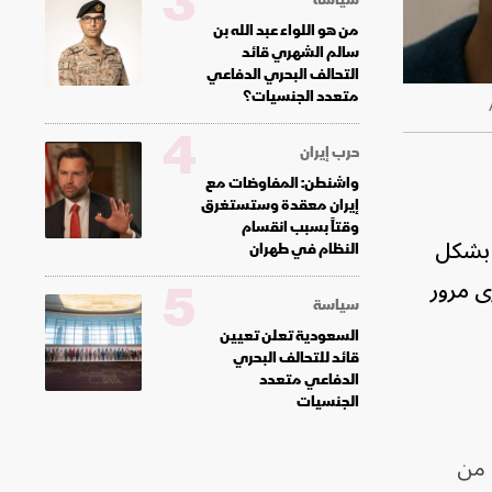
3
من هو اللواء عبد الله بن
سالم الشهري قائد
التحالف البحري الدفاعي
متعدد الجنسيات؟
4
حرب إيران
واشنطن: المفاوضات مع
إيران معقدة وستستغرق
وقتاً بسبب انقسام
) يستخدم الزجاج بشكل
النظام في طهران
5
رى مرور
سياسة
السعودية تعلن تعيين
قائد للتحالف البحري
الدفاعي متعدد
الجنسيات
 التقني في "بلومبرغ" مارك جورمان إن من المتوقع أن تحصل إصدارات "برو" (Pro) من