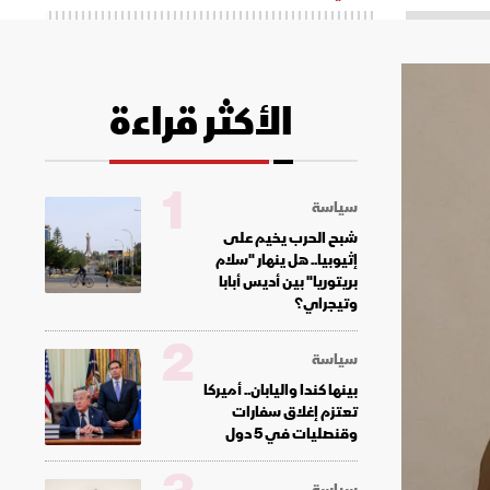
الأكثر قراءة
1
سياسة
شبح الحرب يخيم على
إثيوبيا.. هل ينهار "سلام
بريتوريا" بين أديس أبابا
وتيجراي؟
2
سياسة
بينها كندا واليابان.. أميركا
تعتزم إغلاق سفارات
وقنصليات في 5 دول
سياسة