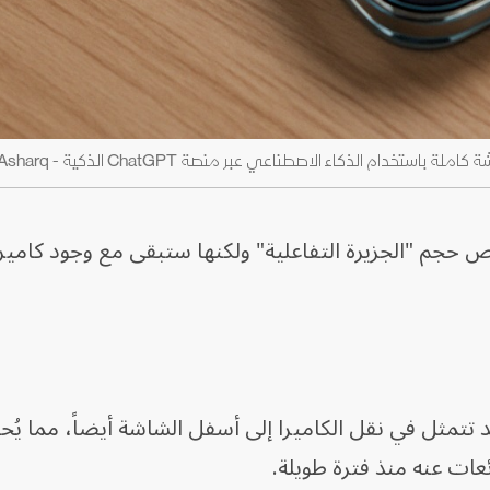
ام الذكاء الاصطناعي عبر منصة ChatGPT الذكية - Asharq
ص حجم "الجزيرة التفاعلية" ولكنها ستبقى مع وجود كاميرا
لخطوة التالية لنموذج عام 2027، قد تتمثل في نقل الكاميرا إلى أسفل الشاشة أيضاً، مما 
ات عنه منذ فترة طويلة.