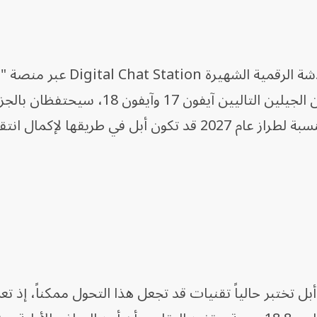
ويتماشى ذلك مع توقعات محطة الدردشة الرقمية الشهيرة Chat Station
(Weibo) الصينية، والتي أشارت إلى أن الجيلين التاليين آيفون 17 وآيفون 18، سيحت
التفاعلية (Dynamic Island). لكن بالنسبة لطراز عام 2027 قد تكون أبل في طريقها لإ
ل تختبر حالياً تقنيات قد تجعل هذا التحول ممكناً، إذ ت