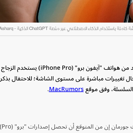
ام الذكاء الاصطناعي عبر منصة ChatGPT الذكية - Asharq
" لإطلاق إصدار جديد من هواتف "آيفون برو" (iPhone Pro
د يشير إلى إدخال تغييرات مباشرة على مستوى الشاشة؛ للاحتفال بذك
.
MacRumors
وقال المحرر