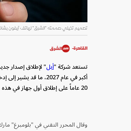
تصميم تخيلي صممته "الشرق" لهاتف آيفون بشاشة كاملة باستخد
القاهرة-
الشرق
تستعد شركة "
أبل
أكبر في عام 2027، ما ق
20 عاماً على إطلاق أول جهاز في هذه السلسلة، وفق موقع