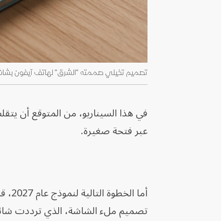
تصميم تخيلي صممته "الشرق" لهاتف آيفون بشاشة كاملة باستخد
في هذا السيناريو، من المتوقع أن يتقل
عبر فتحة صغيرة.
أما ا
تصميم ملء الشاشة، الذي ترددت شائع