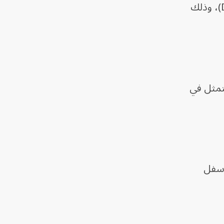
هواتف آيفون القادمة في 2026 أو 2027 على تصميم أصغر للجزيرة التفاعلية (Dynamic Island)، وذلك
سيلفي (الأمامية) أو "نظام التعرف على الوجه" (Face ID) المتمثل في
 صناعة الشاشات روس يونج إن من المقرر حالياً وصول مكونات Face ID أسفل