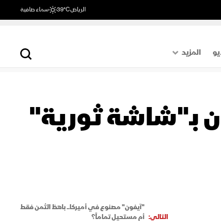
الرياض
39°C
سماء صافية
يو
المزيد
حول العالم
الصفحة الأخيرة
ن بـ"شاشة ثورية"
اقتصاد
رياضة
"آيفون" مصنوع في أميركا.. باهظ الثمن فقط
التالي:
أم مستحيل تماماً؟