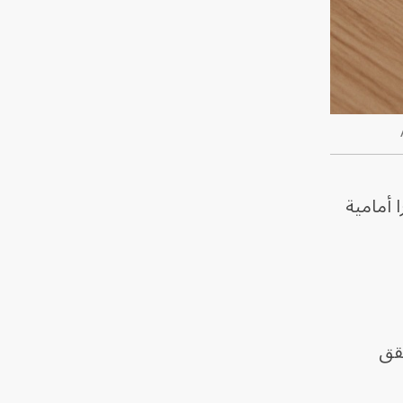
 أمامية
يُحقق