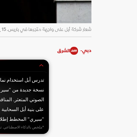
شعار شركة أبل على واجهة متجرها في باريس. 15 يوليو 2020 - Reuters
دبي-
الشرق
نسخة جديدة من "سيري" 
الصوتي المتعثر. المناق
على بنية أبل السحابي
"سيري" المخطط إطلاقها ف
*ملخص بالذكاء الاصطناعي. ت