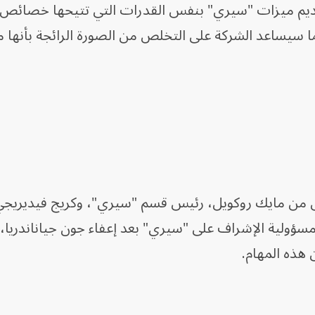
قديم ميزات "سيري" بنفس القدرات التي تتيحها خصائص ا
ناعي على هواتف Android، مما سيساعد الشركة على التخلص من الصورة الرائجة بأنه
كلٌّ من مايك روكويل، رئيس قسم "سيري"، وكريج فيديريج
مسؤولية الإشراف على "سيري" بعد إعفاء جون جياناندريا
 هذه المهام.