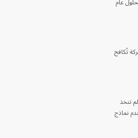
 بحلول عام
 الشركة تُكافح
لم تتخذ
زال مشروع منافس يُطلق عليه اسم LLM Siri، ويستخدم نماذج