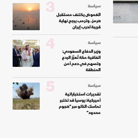
3
سياسة
الغموض يكتنف مستقبل
هرمز.. وترمب يرجح نهاية
قريبة لحرب إيران
4
سياسة
وزير الدفاع السعودي:
اتفاقية مكة تُعزّز الردع
وتسهم في دعم أمن
المنطقة
5
سياسة
تقديرات استخباراتية
أميركية: روسيا قد تختبر
تماسك الناتو عبر "هجوم
محدود"