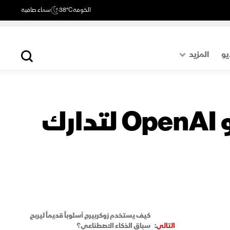
الكوفة
38°C
سماء صافية
يو
المزيد
حول العالم
الصفحة الأخيرة
أبل تدرس الاستعانة بـ Anthropic أو OpenAI لتدارك
اقتصاد
رياضة
كيف يستخدم زوكربيرج أسلوباً قديماً ليربح
التالي:
سباق الذكاء الاصطناعي؟