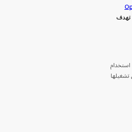
Op
 تهدف
 استخدام
 تشغيلها