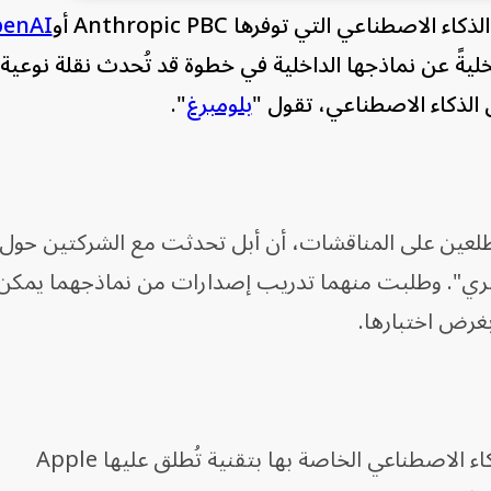
صطناعي التي توفرها Anthropic PBC أو
enAI
ةً عن نماذجها الداخلية في خطوة قد تُحدث نقلة نوعية
الذكاء الاصطناعي، تقول "
بلومبرغ
".
طلعين على المناقشات، أن أبل تحدثت مع الشركتين حول
 "سيري". وطلبت منهما تدريب إصدارات من نماذجهما يمكن
وتُشغّل الشركة حالياً معظم ميزات الذكاء الاصطناعي الخاصة بها بتقنية تُطلق عليها Apple