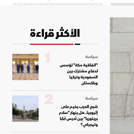
الأكثر قراءة
1
سياسة
"اتفاقية مكة" تؤسس
لدفاع مشترك بين
السعودية وتركيا
وباكستان
2
سياسة
شبح الحرب يخيم على
إثيوبيا.. هل ينهار "سلام
بريتوريا" بين أديس أبابا
وتيجراي؟