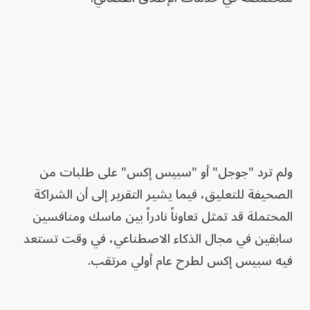
ولم ترد "جوجل" أو "سبيس إكس" على طلبات من
الصحيفة للتعليق، فيما يشير التقرير إلى أن الشراكة
المحتملة قد تمثل تعاوناً نادراً بين ماسك ومنافسين
سابقين في مجال الذكاء الاصطناعي، في وقت تستعد
فيه سبيس إكس لطرح عام أولي مرتقب.