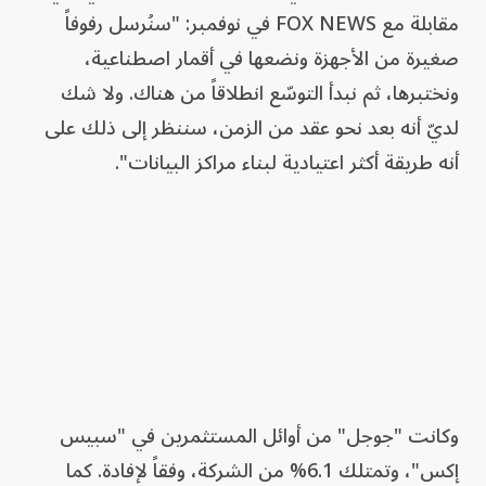
مقابلة مع FOX NEWS في نوفمبر: "سنُرسل رفوفاً
صغيرة من الأجهزة ونضعها في أقمار اصطناعية،
ونختبرها، ثم نبدأ التوسّع انطلاقاً من هناك. ولا شك
لديّ أنه بعد نحو عقد من الزمن، سننظر إلى ذلك على
أنه طريقة أكثر اعتيادية لبناء مراكز البيانات".
وكانت "جوجل" من أوائل المستثمرين في "سبيس
إكس"، وتمتلك 6.1% من الشركة، وفقاً لإفادة. كما