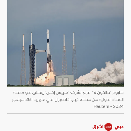
صاروخ "فالكون 9" التابع لشركة "سبيس إكس" ينطلق نحو محطة
الفضاء الدولية من محطة كيب كانافيرال في فلوريدا. 28 سبتمبر
2024 - Reuters
دبي
الشرق