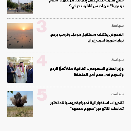
شبح الحرب يخيم على إثيوبيا.. هل ينهار "سلام
بريتوريا" بين أديس أبابا وتيجراي؟
3
سياسة
الغموض يكتنف مستقبل هرمز.. وترمب يرجح
نهاية قريبة لحرب إيران
4
سياسة
وزير الدفاع السعودي: اتفاقية مكة تُعزّز الردع
وتسهم في دعم أمن المنطقة
5
سياسة
تقديرات استخباراتية أميركية: روسيا قد تختبر
تماسك الناتو عبر "هجوم محدود"