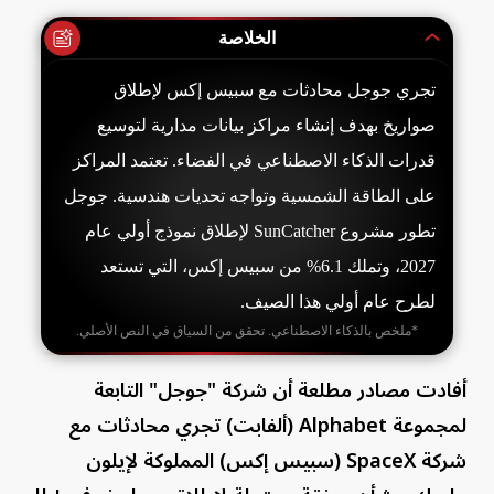
الخلاصة
تجري جوجل محادثات مع سبيس إكس لإطلاق
صواريخ بهدف إنشاء مراكز بيانات مدارية لتوسيع
قدرات الذكاء الاصطناعي في الفضاء. تعتمد المراكز
على الطاقة الشمسية وتواجه تحديات هندسية. جوجل
تطور مشروع SunCatcher لإطلاق نموذج أولي عام
2027، وتملك 6.1% من سبيس إكس، التي تستعد
لطرح عام أولي هذا الصيف.
*ملخص بالذكاء الاصطناعي. تحقق من السياق في النص الأصلي.
أفادت مصادر مطلعة أن شركة "جوجل" التابعة
لمجموعة Alphabet (ألفابت) تجري محادثات مع
شركة SpaceX (سبيس إكس) المملوكة لإيلون